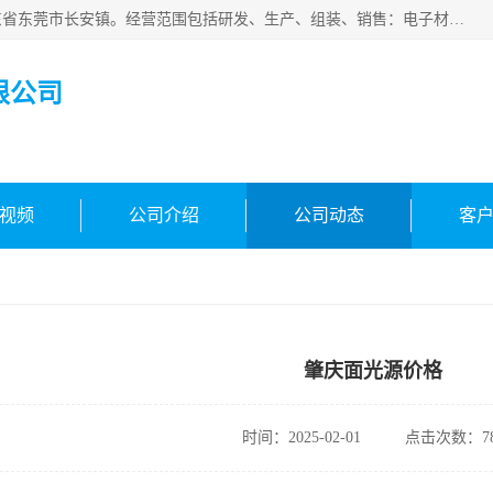
东莞市合凯电子科技有限公司成立于2018年，注册地位于广东省东莞市长安镇。经营范围包括研发、生产、组装、销售：电子材料、电子辅料、机器设备、自动化设备、光电设备、电子配件等，主要产品有：面光源、固化灯、固化机、冷光源uv、uv线光源、镜头uv。主营环形光源，条形光源等标准光源定制光源，其他!欢迎咨询!
限公司
视频
公司介绍
公司动态
客
肇庆面光源价格
时间：2025-02-01
点击次数：78