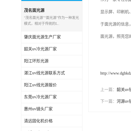
茂名面光源
显示屏、印刷机
“茂名面光源”“面光源”作为一种发光
模式，相对于传统的L..
于面光源的信息
面光源，照亮您
肇庆面光源生产厂家
韶关uv冷光源厂家
阳江环形光源
湛江uv线光源联系方式
http://www.dghkd
阳江uv线光源报价
上一篇：
韶关uv
东莞uv冷光源厂家
下一篇：
河源u
惠州uv镜头厂家
清远固化机价格