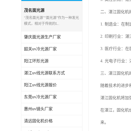
茂名面光源
二、湛江固化机
“茂名面光源”“面光源”作为一种发光
模式，相对于传统的L..
1. 制造业：
2. 印刷行业
肇庆面光源生产厂家
3. 医疗行业
韶关uv冷光源厂家
阳江环形光源
4. 光电子行
湛江uv线光源联系方式
三、湛江固化机
阳江uv线光源报价
随着技术的进步
东莞uv冷光源厂家
湛江固化机将加
惠州uv镜头厂家
在湛江，固化机
清远固化机价格
来。