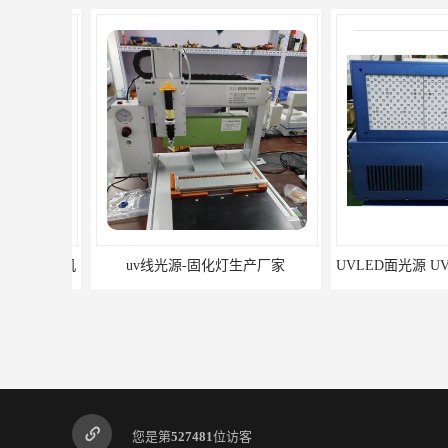
uv线光源-固化灯生产厂家
您是第
527481
位访客