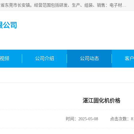
东莞市合凯电子科技有限公司成立于2018年，注册地位于广东省东莞市长安镇。经营范围包括研发、生产、组装、销售：电子材料、电子辅料、机器设备、自动化设备、光电设备、电子配件等，主要产品有：面光源、固化灯、固化机、冷光源uv、uv线光源、镜头uv。主营环形光源，条形光源等标准光源定制光源，其他!欢迎咨询!
限公司
视频
公司介绍
公司动态
客
湛江固化机价格
时间：2025-05-08
点击次数：81