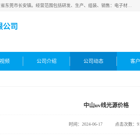
东莞市合凯电子科技有限公司成立于2018年，注册地位于广东省东莞市长安镇。经营范围包括研发、生产、组装、销售：电子材料、电子辅料、机器设备、自动化设备、光电设备、电子配件等，主要产品有：面光源、固化灯、固化机、冷光源uv、uv线光源、镜头uv。主营环形光源，条形光源等标准光源定制光源，其他!欢迎咨询!
限公司
视频
公司介绍
公司动态
客
中山uv线光源价格
时间：2024-06-17
点击次数：91