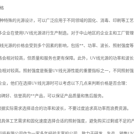
格
一种特殊的光源设计，可以广泛应用于不同领域的固化、消毒、印刷等工
多企业在使用UV线光源进行生产制造。对于中山地区的企业主和工厂管理
V线光源的价格会受到多个因素的影响，包括**、功率、波长、照射强度等
价格会相对较高，但质量和服务也更有保障。此外，UV线光源的功率和波
会相对较高。照射强度是衡量UV线光源性能的重要指标之一，不同照射
企业，他们在选择UV线光源时可以考虑以下几点来判断价格是否合理：
择口碑好、信誉高的**产品，可以保证产品质量和售后服务。
：根据实际需求选择适合的功率和波长，不要过度追求高功率而浪费资源。
根据具体工艺需求和固化速度选择合适的照射强度，避免购买过剩或不足的
科技有限公司作为一家多年经验丰富的公司，致力于研发、生产、销售U