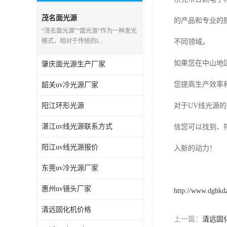
茂名面光源
的产品和专业的
“茂名面光源”“面光源”作为一种发光
模式，相对于传统的L..
不同领域。
如果您在中山地
肇庆面光源生产厂家
您提高生产效率
韶关uv冷光源厂家
阳江环形光源
对于UV线光源
湛江uv线光源联系方式
信您可以找到、
阳江uv线光源报价
入新的动力！
东莞uv冷光源厂家
惠州uv镜头厂家
http://www.dghkd
清远固化机价格
上一篇：
清远固