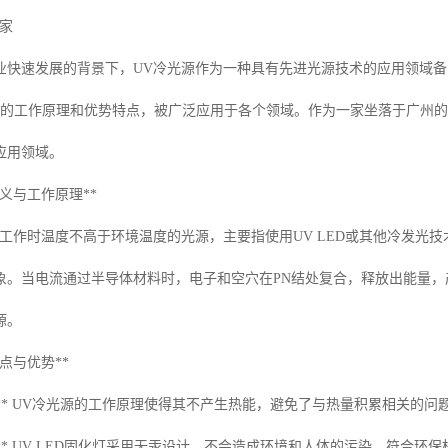
家
业快速发展的背景下，UV冷光源作为一种具有先进光源技术的应用领域备
特的工作原理和优势特点，被广泛应用于各个领域。作为一家坐落于广州的
应用领域。
定义与工作原理**
工作时温度不高于环境温度的光源，主要指使用UV LED或其他冷发光技
象。当电流通过半导体材料时，电子和空穴在PN结处复合，释放出能量，
源。
点与优势**
射：** UV冷光源的工作原理使得其不产生热能，避免了与热量积累相关的
保：** UV LED固化灯采用无汞设计，不会造成环境和人体的污染，符合环保