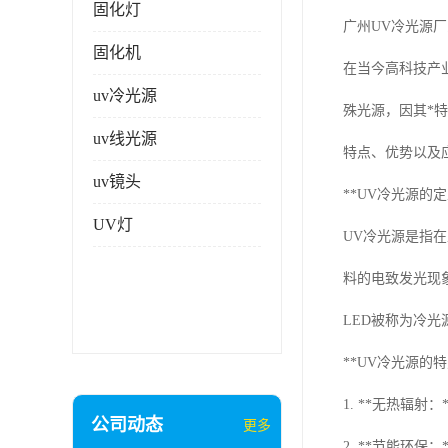
固化灯
广州UV冷光源厂
固化机
在当今高科技产
uv冷光源
殊光源，因其*
uv线光源
特点、优势以及
uv镜头
**UV冷光源的
UV灯
UV冷光源是指在
料的电致发光现
LED被称为冷光
**UV冷光源的特
1. **无热辐
公司动态
更多
2. **节能环