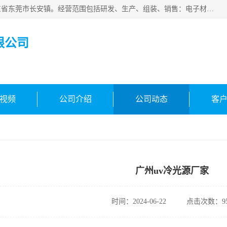
东莞市合凯电子科技有限公司成立于2018年，注册地位于广东省东莞市长安镇。经营范围包括研发、生产、组装、销售：电子材料、电子辅料、机器设备、自动化设备、光电设备、电子配件等，主要产品有：面光源、固化灯、固化机、冷光源uv、uv线光源、镜头uv。主营环形光源，条形光源等标准光源定制光源，其他!欢迎咨询!
限公司
视频
公司介绍
公司动态
客
广州uv冷光源厂家
时间：2024-06-22
点击次数：95