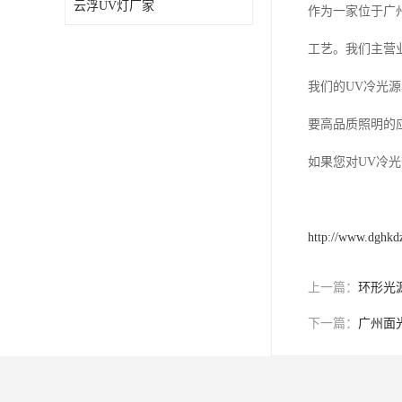
云浮UV灯厂家
作为一家位于广
工艺。我们主营
我们的UV冷光
要高品质照明的
如果您对UV冷
http://www.dghkd
上一篇：
环形光
下一篇：
广州面