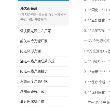
茂名面光源
3. **固化：
“茂名面光源”“面光源”作为一种发光
模式，相对于传统的L..
4. **立即固
5. **温度控
肇庆面光源生产厂家
**UV冷光源的应
韶关uv冷光源厂家
阳江环形光源
UV冷光源在U
湛江uv线光源联系方式
1. **印刷行
阳江uv线光源报价
2. **光电行
东莞uv冷光源厂家
3. **医疗诊
惠州uv镜头厂家
4. **涂料固
清远固化机价格
**广州UV冷光