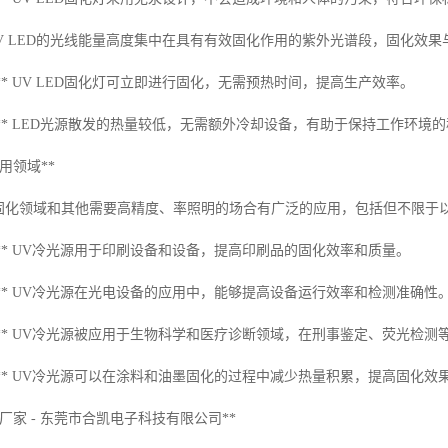
** UV LED的光线能量高度集中在具有有效固化作用的紫外光谱段，固化
化：** UV LED固化灯可立即进行固化，无需预热时间，提高生产效率。
制：** LED光源散发的热量较低，无需额外冷却设备，有助于保持工作环境
用领域**
V固化领域和其他需要高精度、率照明的场合有广泛的应用，包括但不限于
业：** UV冷光源用于印刷设备和设备，提高印刷品的固化效率和质量。
业：** UV冷光源在光电设备的应用中，能够提高设备运行效率和检测准确性
断：** UV冷光源被应用于生物科学和医疗诊断领域，在刑事鉴定、荧光检
化：** UV冷光源可以在涂料和油墨固化的过程中减少热量积累，提高固化效
源厂家 - 东莞市合凯电子科技有限公司**