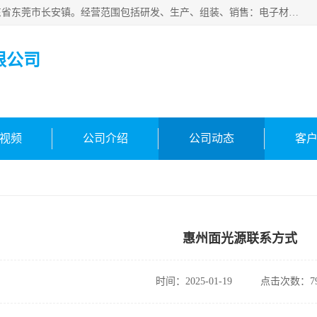
东莞市合凯电子科技有限公司成立于2018年，注册地位于广东省东莞市长安镇。经营范围包括研发、生产、组装、销售：电子材料、电子辅料、机器设备、自动化设备、光电设备、电子配件等，主要产品有：面光源、固化灯、固化机、冷光源uv、uv线光源、镜头uv。主营环形光源，条形光源等标准光源定制光源，其他!欢迎咨询!
限公司
视频
公司介绍
公司动态
客
惠州面光源联系方式
时间：2025-01-19
点击次数：79