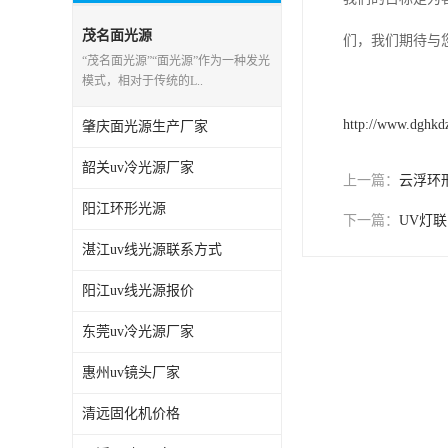
茂名面光源
们，我们期待与
“茂名面光源”“面光源”作为一种发光
模式，相对于传统的L..
http://www.dghkd
肇庆面光源生产厂家
韶关uv冷光源厂家
上一篇：
云浮环
阳江环形光源
下一篇：
UV灯
湛江uv线光源联系方式
阳江uv线光源报价
东莞uv冷光源厂家
惠州uv镜头厂家
清远固化机价格