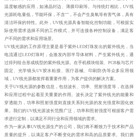
温度敏感的应用，如液晶封边、薄膜印刷等。与传统灯相比，UV线
光源耗电量低，节能环保，不含“”，不会产生臭氧等有害气体，具有
清洁环保的特性。此外，UV线光源具备智能化控制功能，可根据实
际使用需求选择不同的工作模式，并可连接各种控制设备，满足客
户不同的需求和应用场景。
UV线光源的工作原理主要是基于紫外LED灯珠发出的紫外线光，当
电流通过LED灯珠时，会激发内部半导体材料，产生紫外线光，通
过排列组合形成线型的紫外线光源。在手机模块组装、PCB板与芯片
固定、光学镜头UV胶水粘接、医疗器械、印刷防伪等众多应用领
域，UV线光源都发挥着重要作用，为客户提供的解决方案。
关于UV线光源的参数信息，包括波长、功率、照射强度等，在选择
和应用过程中起着至关重要的作用。波长决定了紫外线光的能量和
穿透能力，功率和照射强度则直接关系到光源的发光强度和固化效
果。我们的UV线光源波长范围广泛，功率和照射强度可根据客户需
求进行定制，以满足不同行业和应用领域的需求。
作为一家从事UV线光源生产的公司，我们将不断致力于技术和产品
质量的提升，以满足客户不断变化的需求和高的品质要求。我们拥