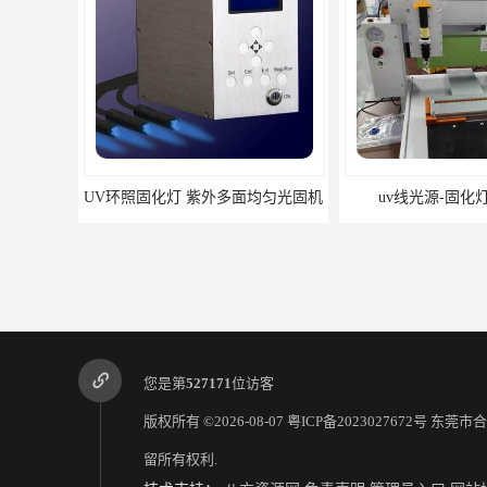
UV环照固化灯 紫外多面均匀光固机
uv线光源-固化
您是第
527171
位访客
版权所有 ©2026-08-07
粤ICP备2023027672号
东莞市合
留所有权利.