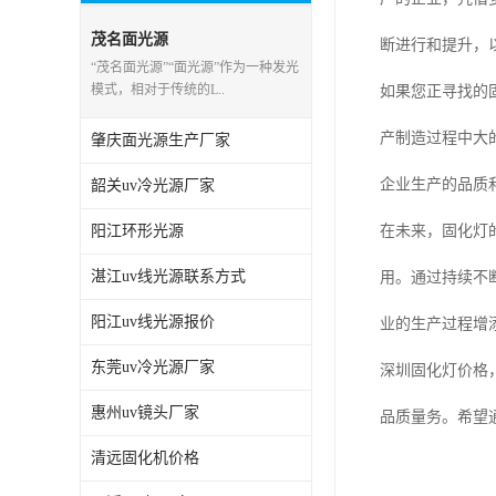
茂名面光源
断进行和提升，
“茂名面光源”“面光源”作为一种发光
模式，相对于传统的L..
如果您正寻找的
产制造过程中大
肇庆面光源生产厂家
企业生产的品质
韶关uv冷光源厂家
阳江环形光源
在未来，固化灯
湛江uv线光源联系方式
用。通过持续不
阳江uv线光源报价
业的生产过程增
东莞uv冷光源厂家
深圳固化灯价格
惠州uv镜头厂家
品质量务。希望
清远固化机价格