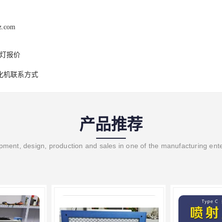
z.com
V灯报价
化机联系方式
产品推荐
ment, design, production and sales in one of the manufacturing ent