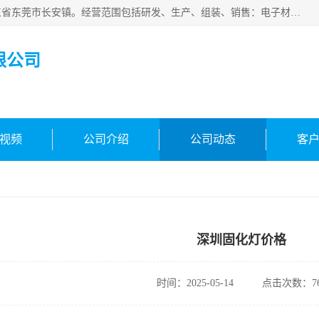
东莞市合凯电子科技有限公司成立于2018年，注册地位于广东省东莞市长安镇。经营范围包括研发、生产、组装、销售：电子材料、电子辅料、机器设备、自动化设备、光电设备、电子配件等，主要产品有：面光源、固化灯、固化机、冷光源uv、uv线光源、镜头uv。主营环形光源，条形光源等标准光源定制光源，其他!欢迎咨询!
限公司
视频
公司介绍
公司动态
客
深圳固化灯价格
时间：2025-05-14
点击次数：76