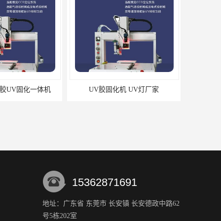
点胶UV固化一体机
UV胶固化机 UV灯厂家
15362871691
地址：广东省 东莞市 长安镇 长安德政中路62
号5栋202室